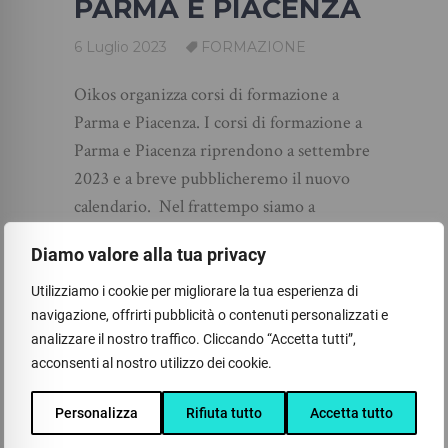
PARMA E PIACENZA
6 Luglio 2023
FORMAZIONE
Oikos organizza corsi di formazione a
Parma e Piacenza. I corsi di formazione a
Parma e Piacenza riprendono a settembre
2023 e a breve pubblicheremo il nuovo
calendario. Nel frattempo siamo a
disposizione per organizzare corsi di
Diamo valore alla tua privacy
formazione aziendali su sicurezza
Utilizziamo i cookie per migliorare la tua esperienza di
navigazione, offrirti pubblicità o contenuti personalizzati e
analizzare il nostro traffico. Cliccando “Accetta tutti”,
acconsenti al nostro utilizzo dei cookie.
Personalizza
Rifiuta tutto
Accetta tutto